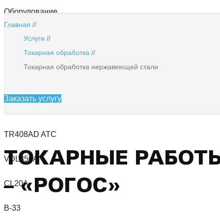
Оборудование
Главная
//
BL-S40
Услуги
//
Токарная обработка
//
HSC
Токарная обработка нержавеющей стали
Kitamura MedCenter5AX
Заказать услугу
K60MT/2040
TR408AD ATC
ТОКАРНЫЕ РАБОТ
VDL850A
– «РОГОС»
CL20A
В-33