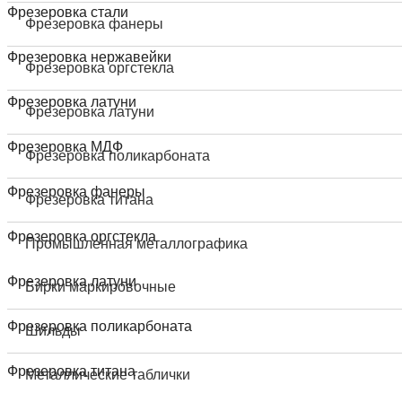
Фрезеровка стали
Фрезеровка фанеры
Фрезеровка нержавейки
Фрезеровка оргстекла
Фрезеровка латуни
Фрезеровка латуни
Фрезеровка МДФ
Фрезеровка поликарбоната
Фрезеровка фанеры
Фрезеровка титана
Фрезеровка оргстекла
Промышленная металлографика
Фрезеровка латуни
Бирки маркировочные
Фрезеровка поликарбоната
Шильды
Фрезеровка титана
Металлические таблички